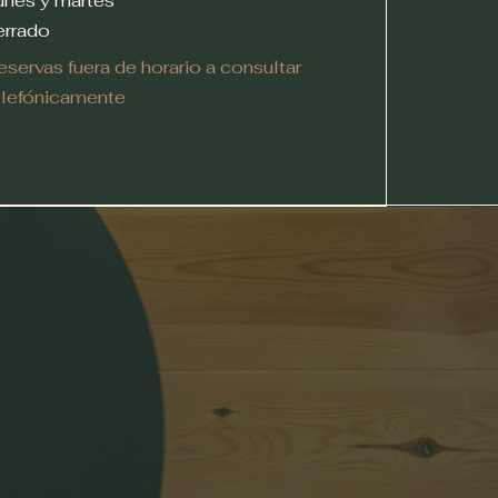
unes y martes
errado
eservas fuera de horario a consultar
elefónicamente