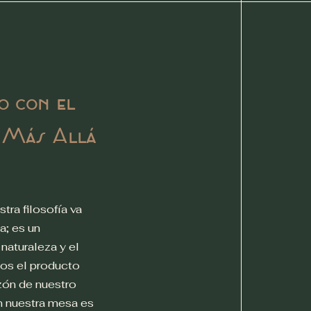
o con el
: Más Allá
tra filosofía va
a; es un
naturaleza y el
mos el producto
zón de nuestro
n nuestra mesa es