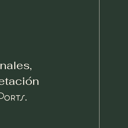
nales,
etación
Ports
.