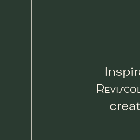
Inspi
Revisco
creat