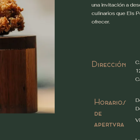
una invitación a des
culinarios que Els P
ofrecer.
Dirección
C
1
C
Horarios
D
D
de
V
apertura